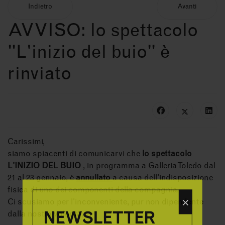
Indietro
Avanti
AVVISO: lo spettacolo
"L'inizio del buio" è
rinviato
Carissimi,
siamo spiacenti di comunicarvi che
lo spettacolo
L'INIZIO DEL BUIO
, in programma a Galleria Toledo dal
21 al 23 gennaio, è
annullato
a causa dell'indisposizione
fisica di uno dei componenti della compagnia.
×
Ci scusiamo per l'inconveniente, pur non dipendente
NEWSLETTER
dalla nostra volontà.