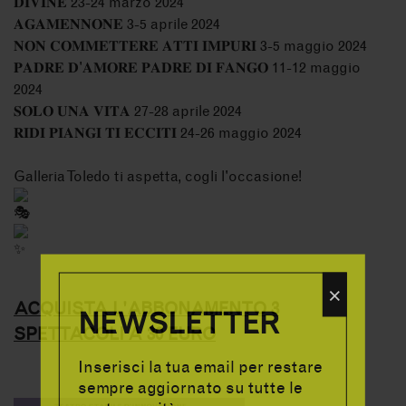
𝐃𝐈𝐕𝐈𝐍𝐄 23-24 marzo 2024
𝐀𝐆𝐀𝐌𝐄𝐍𝐍𝐎𝐍𝐄 3-5 aprile 2024
𝐍𝐎𝐍 𝐂𝐎𝐌𝐌𝐄𝐓𝐓𝐄𝐑𝐄 𝐀𝐓𝐓𝐈 𝐈𝐌𝐏𝐔𝐑𝐈 3-5 maggio 2024
𝐏𝐀𝐃𝐑𝐄 𝐃'𝐀𝐌𝐎𝐑𝐄 𝐏𝐀𝐃𝐑𝐄 𝐃𝐈 𝐅𝐀𝐍𝐆𝐎 11-12 maggio
2024
𝐒𝐎𝐋𝐎 𝐔𝐍𝐀 𝐕𝐈𝐓𝐀 27-28 aprile 2024
𝐑𝐈𝐃𝐈 𝐏𝐈𝐀𝐍𝐆𝐈 𝐓𝐈 𝐄𝐂𝐂𝐈𝐓𝐈 24-26 maggio 2024
Galleria Toledo ti aspetta, cogli l'occasione!
×
ACQUISTA L'ABBONAMENTO 3
NEWSLETTER
SPETTACOLI A 30 EURO
Inserisci la tua email per restare
sempre aggiornato su tutte le