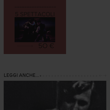
LEGGI ANCHE...
PRE
NE