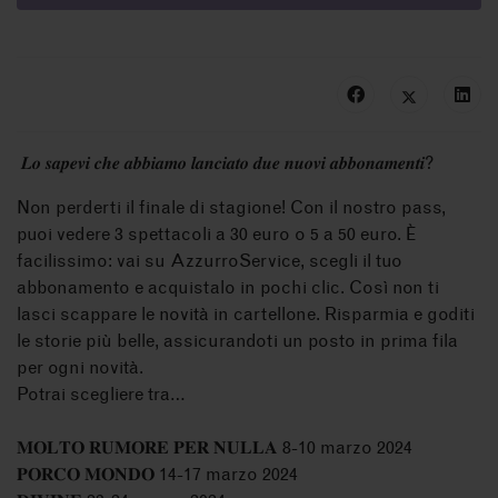
𝑳𝒐 𝒔𝒂𝒑𝒆𝒗𝒊 𝒄𝒉𝒆 𝒂𝒃𝒃𝒊𝒂𝒎𝒐 𝒍𝒂𝒏𝒄𝒊𝒂𝒕𝒐 𝒅𝒖𝒆 𝒏𝒖𝒐𝒗𝒊 𝒂𝒃𝒃𝒐𝒏𝒂𝒎𝒆𝒏𝒕𝒊?
Non perderti il finale di stagione! Con il nostro pass,
puoi vedere 3 spettacoli a 30 euro o 5 a 50 euro. È
facilissimo: vai su
AzzurroService
, scegli il tuo
abbonamento e acquistalo in pochi clic. Così non ti
lasci scappare le novità in cartellone. Risparmia e goditi
le storie più belle, assicurandoti un posto in prima fila
per ogni novità.
Potrai scegliere tra…
𝐌𝐎𝐋𝐓𝐎 𝐑𝐔𝐌𝐎𝐑𝐄 𝐏𝐄𝐑 𝐍𝐔𝐋𝐋𝐀 8-10 marzo 2024
𝐏𝐎𝐑𝐂𝐎 𝐌𝐎𝐍𝐃𝐎 14-17 marzo 2024