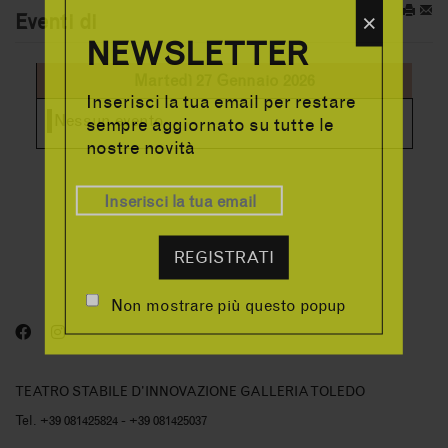
×
Eventi di
NEWSLETTER
Martedì 27 Gennaio 2026
Inserisci la tua email per restare
Nessun evento
sempre aggiornato su tutte le
nostre novità
REGISTRATI
Non mostrare più questo popup
TEATRO STABILE D'INNOVAZIONE GALLERIA TOLEDO
Tel. +39 081425824 - +39 081425037