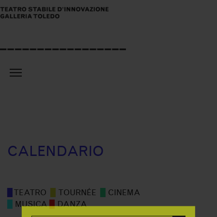
CALENDARIO
▉
TEATRO
▉
TOURNÉE
▉
CINEMA
▉
MUSICA
▉
DANZA