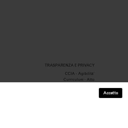
TRASPARENZA E PRIVACY
CCIA
-
Agibilità'
Curriculum
-
Atto
Verbale
-
Certificato Incendio
Organi Sociali
-
Contributi
-
Cofinanziamenti Europei
Accetto