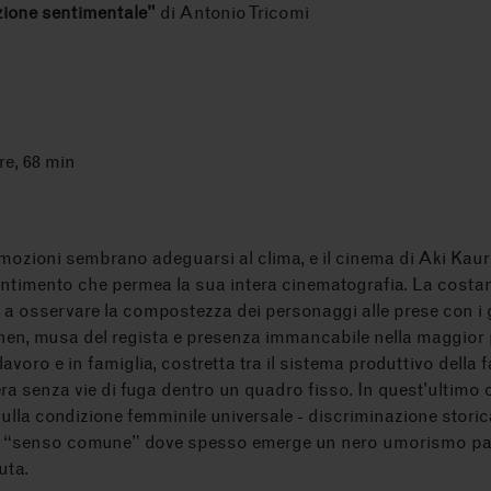
azione sentimentale"
di Antonio Tricomi
re, 68 min
emozioni sembrano adeguarsi al clima, e il cinema di Aki Kaur
ntimento che permea la sua intera cinematografia. La costant
 a osservare la compostezza dei personaggi alle prese con i g
inen, musa del regista e presenza immancabile nella maggior pa
l lavoro e in famiglia, costretta tra il sistema produttivo della
a senza vie di fuga dentro un quadro fisso. In quest'ultimo cap
lla condizione femminile universale - discriminazione storic
del “senso comune” dove spesso emerge un nero umorismo pa
uta.