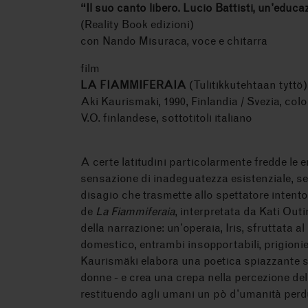
“Il suo canto libero. Lucio Battisti, un'educ
(Reality Book edizioni)
con Nando Misuraca, voce e chitarra
film
LA FIAMMIFERAIA
(Tulitikkutehtaan tyttö)
Aki Kaurismaki, 1990, Finlandia / Svezia, colo
V.O. finlandese, sottotitoli italiano
A certe latitudini particolarmente fredde le 
sensazione di inadeguatezza esistenziale, se
disagio che trasmette allo spettatore intento
de
La Fiammiferaia
, interpretata da Kati Out
della narrazione: un’operaia, Iris, sfruttata a
domestico, entrambi insopportabili, prigionier
Kaurismäki elabora una poetica spiazzante su
donne - e crea una crepa nella percezione 
restituendo agli umani un pò d'umanità perd