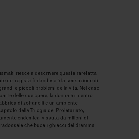
ismäki riesce a descrivere questa rarefatta
e del regista finlandese è la sensazione di
randi e piccoli problemi della vita. Nel caso
rte delle sue opere, la donna è il centro
 fabbrica di zolfanelli e un ambiente
itolo della Trilogia del Proletariato,
amente endemica, vissuta da milioni di
radossale che buca i ghiacci del dramma