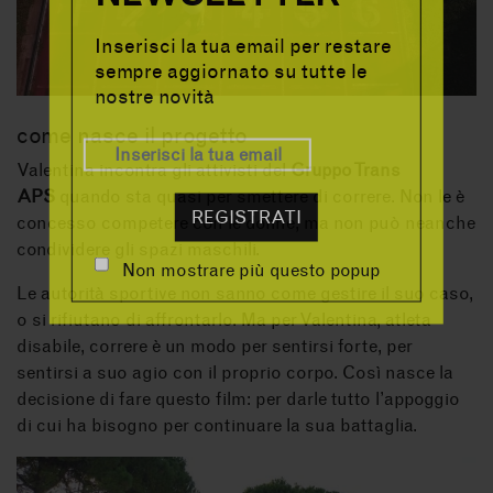
Inserisci la tua email per restare
sempre aggiornato su tutte le
nostre novità
come nasce il progetto
Valentina incontra gli attivisti del
Gruppo Trans
APS
quando sta quasi per smettere di correre. Non le è
REGISTRATI
concesso competere con le donne, ma non può neanche
condividere gli spazi maschili.
Non mostrare più questo popup
Le autorità sportive non sanno come gestire il suo caso,
o si rifiutano di affrontarlo. Ma per Valentina, atleta
disabile, correre è un modo per sentirsi forte, per
sentirsi a suo agio con il proprio corpo. Così nasce la
decisione di fare questo film: per darle tutto l’appoggio
di cui ha bisogno per continuare la sua battaglia.